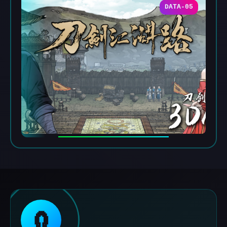
DATA-05
🧲