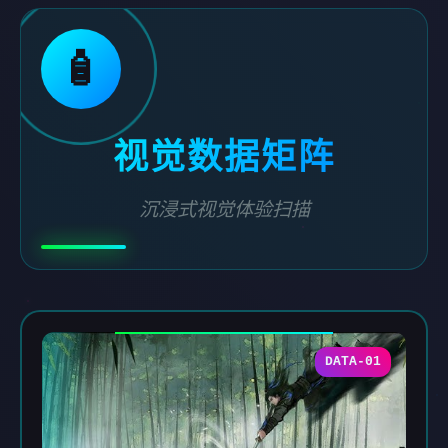
🧴
视觉数据矩阵
沉浸式视觉体验扫描
DATA-01