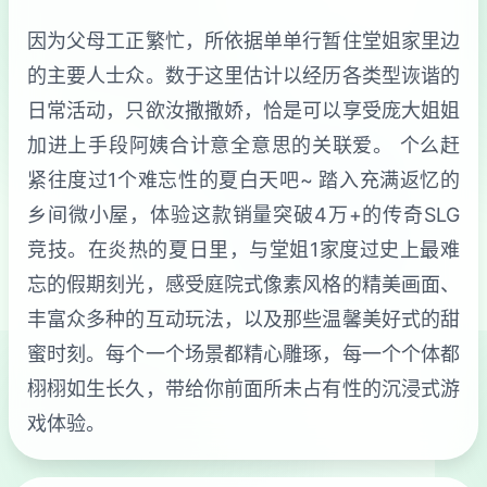
因为父母工正繁忙，所依据单单行暂住堂姐家里边
的主要人士众。数于这里估计以经历各类型诙谐的
日常活动，只欲汝撒撒娇，恰是可以享受庞大姐姐
加进上手段阿姨合计意全意思的关联爱。 个么赶
紧往度过1个难忘性的夏白天吧~ 踏入充满返忆的
乡间微小屋，体验这款销量突破4万+的传奇SLG
竞技。在炎热的夏日里，与堂姐1家度过史上最难
忘的假期刻光，感受庭院式像素风格的精美画面、
丰富众多种的互动玩法，以及那些温馨美好式的甜
蜜时刻。每个一个场景都精心雕琢，每一个个体都
栩栩如生长久，带给你前面所未占有性的沉浸式游
戏体验。