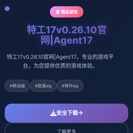
🔏 精品游戏
特工17v0.26.10官
网|Agent17
特工17v0.26.10官网|Agent17。专业的游戏平
台，为您提供优质的游戏体验。
#移动端
#欧美slg
#神作slg
安全下载
了解更多