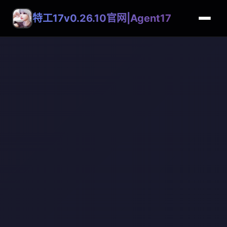
特工17v0.26.10官网|Agent17