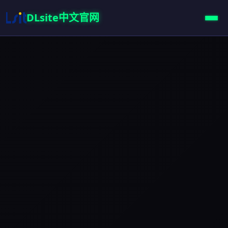
DLsite中文官网