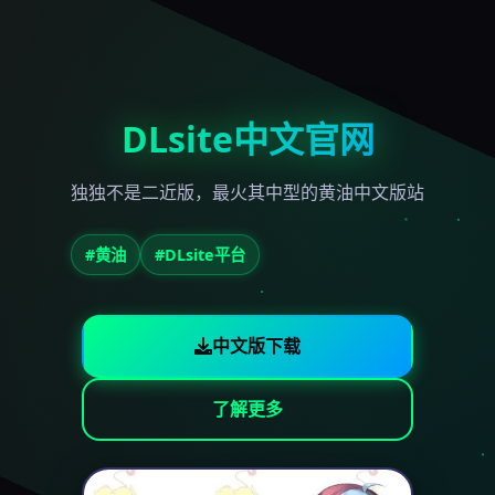
DLsite中文官网
独独不是二近版，最火其中型的黄油中文版站
#黄油
#DLsite平台
中文版下载
了解更多