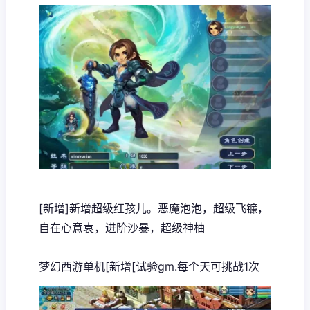
[新增]新增超级红孩儿。恶魔泡泡，超级飞镰，
自在心意袁，进阶沙暴，超级神柚
梦幻西游单机
[新增[试验gm.每个天可挑战1次