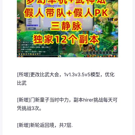
[所增]更改比武大会，1v1.3v3.5v5模型，优化
比武
[新增]门新童子当时中力，副本hirer挑战每天可
凭挑战3次。
[新增]新轮返回境，共7层.