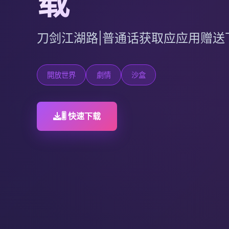
载
刀剑江湖路|普通话获取应应用赠送
開放世界
劇情
沙盒
🎚️ 快速下载