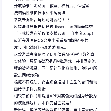
开放场景：走动廊、教室、校舍后、保健室
洗脑模性维护催眠和束缚玩法
参数未调整，角色可能容易头飞
反馈与询题报告请通过dissension帮助器提交
（正式版发布前仅限支援者访问,自由度soap！
最近在漫画是CG合集中常看所“催眠APP共
寓”，难道您们不想试试视吗…
这款游戏高度依原了使用催眠APP进行t教的真
实体验，算是4款沉浸式模拟游戏！并非固定流
程的被动观赏，同时是让你化身核角，随精神所
欲之间t教女孩！
根据不同玩法，女主角会通过丰富型的台词和动
画给予多样式反馈
相较于前作《用洗脑APP对高傲大细姐为所欲为
的模拟游戏》，本作完整面发展！
新增语、换装等参数及追加姿势，自由度大幅提