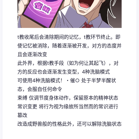
t教收尾后会清除期间的记忆，t教环节终止。即
使记忆被消除，随着逐渐被开发，对方的态度并
且会逐渐改变
此外界，根据t教手段（如为何让其起飞），对
方的反应也会逐渐发生变型，4种洗脑模式
可使用4种洗脑模式！・催○ 处于半梦半醒状
态，会服自任何命令
束缚 仅调节度身体动作，保留原本的精神状态
常识变更 将行为视为缘故所当然而的常识进行
篡改
改造成野兽般的性格此外，还可以解除洗脑状态