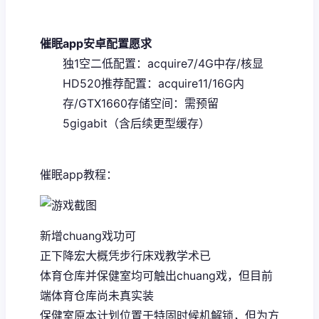
催眠app安卓配置愿求
​独1空二低配置​
​：acquire7/4G中存/核显
HD520
​推荐配置​
​：acquire11/16G内
存/GTX1660
​存储空间​
​：需预留
5gigabit（含后续更型缓存）
催眠app教程：
新增chuang戏功可
正下降宏大概凭步行床戏教学术已
体育仓库并保健室均可触出chuang戏，但目前
端体育仓库尚未真实装
保健室原本计划位置于特固时候机解锁，但为方